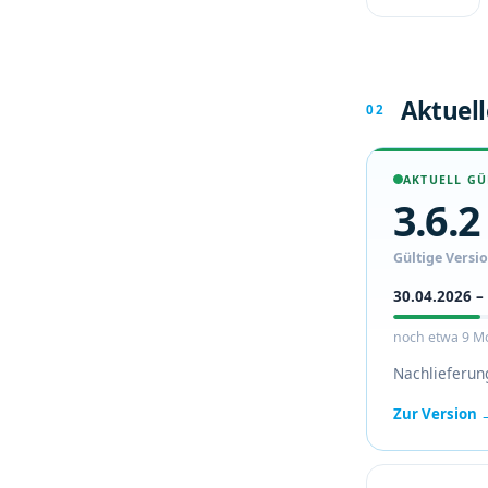
Überwe
isungsb
eschlus
s
Aktuell
02
(ZVSTR)
und
Betreue
AKTUELL GÜ
rvergüt
3.6.2
ung
(BETR).
Gültige Versi
30.04.2026 –
noch etwa 9 Mo
Nachlieferun
Zur Version 