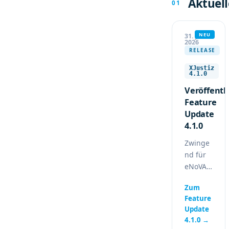
Aktuell
01
NEU
31. Juli
2026
RELEASE
XJustiz
4.1.0
Veröffentl
Feature
Update
4.1.0
Zwinge
nd für
eNoVA
(DABAG)
Zum
,
Feature
Pfändu
Update
ngs-
4.1.0 →
und