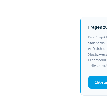
Fragen z
Das Projekt
Standards in
Hilfreich 
XJustiz-Ver
Fachmodul 
– die volls
it-st