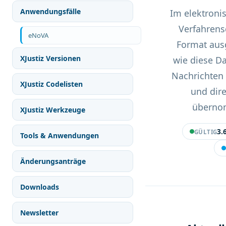
Anwendungsfälle
Im elektroni
Verfahrens
eNoVA
Format ausg
XJustiz Versionen
wie diese D
Nachrichten 
XJustiz Codelisten
und dire
überno
XJustiz Werkzeuge
3.
GÜLTIG
Tools & Anwendungen
Änderungsanträge
Downloads
Newsletter