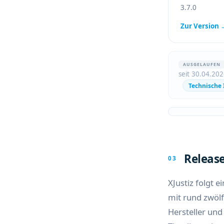
3.7.0
Zur Version 
AUSGELAUFEN
seit 30.04.202
Technische 
XSD-Model
Das Major R
Release
Hybrid-Mod
03
Der Grundda
XJustiz folgt 
mehr bei je
mit rund zwöl
XSD-Schemat
Hersteller und
basiertes Sy